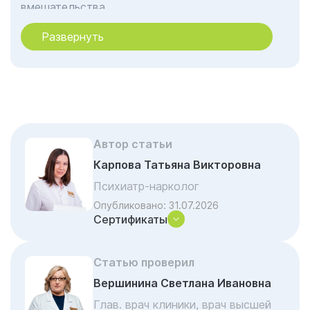
вмешательства
Анатомия исцеления: как
Развернуть
взаимодополняющая работа врачей создаёт
эффект синергии
Наши специализированные программы в
Омске
Лечение игромании у подростков и детей в
Омске
Автор статьи
Карпова Татьяна Викторовна
Программа для зависимых от азартных игр
и ставок
Психиатр-нарколог
Опубликовано:
31.07.2026
Принципы нашей работы
Сертификаты
Этапы выздоровления: от детоксикации до
социальной интеграции
Статью проверил
Начало пути к свободе
Вершинина Светлана Ивановна
Отзывы об услуге «Лечение игромании»
Глав. врач клиники, врач высшей