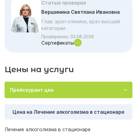
клинике
Статью проверил
Выбор клиники: на что обратить внимание
Вершинина Светлана Ивановна
Особенности лечения сопутствующих
Глав. врач клиники, врач высшей
категории
заболеваний
Проверенно:
03.08.2026
Питание и восстановительные процедуры
Сертификаты
в стационаре
Противопоказания и ограничения для
стационарного лечения
Цены на услуги
Преимущества стационарного лечения в
«Гармонии»
Прейскурант цен
Этапы пребывания в стационаре
Условия размещения
Цена на Лечение алкоголизма в стационаре
Биологический ремонт: что именно
восстанавливается в стационаре
Лечение алкоголизма в стационаре
После стационара: как не разбиться о