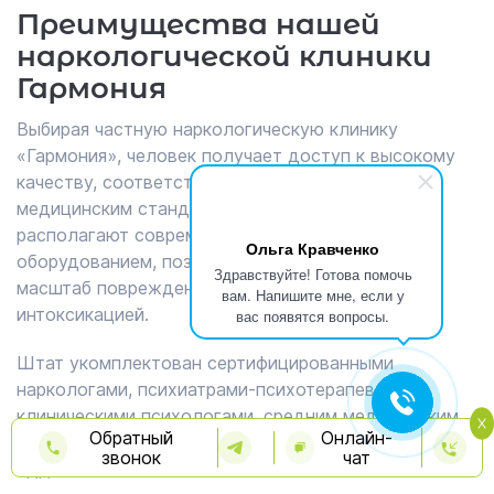
Преимущества нашей
наркологической клиники
Гармония
Выбирая частную наркологическую клинику
«Гармония», человек получает доступ к высокому
качеству, соответствующим международным
медицинским стандартам. Наше учреждение
располагают современным диагностическим
Ольга Кравченко
оборудованием, позволяющим точно оценить
Здравствуйте! Готова помочь
масштаб повреждений, вызванных длительной
вам. Напишите мне, если у
интоксикацией.
вас появятся вопросы.
Штат укомплектован сертифицированными
наркологами, психиатрами-психотерапевтами,
клиническими психологами, средним медицинским
Обратный
Онлайн-
персоналом, имеющим специализацию в области
звонок
чат
аддиктологии.