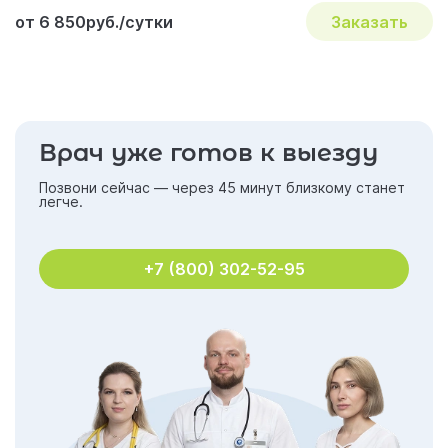
реальность
от 6 850руб./сутки
Заказать
Не откладывайте жизнь на завтра
Отзывы об услуге «Лечение алкоголизма
в стационаре»
Акции и скидки на лечение
Врач уже готов к выезду
Важные вопросы и ответы по наркологии
Позвони сейчас — через 45 минут близкому станет
легче.
+7 (800) 302-52-95